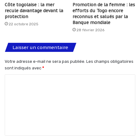
Côte togolaise : la mer
Promotion de la femme : les
recule davantage devant la
efforts du Togo encore
protection
reconnus et salués par la
Banque mondiale
22 octobre 2025
28 février 2026
Laisser un commentaire
Votre adresse e-mail ne sera pas publiée.
Les champs obligatoires
sont indiqués avec
*
C
o
m
m
e
n
t