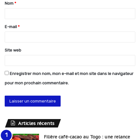
Nom
*
a
i
r
E-mail
*
e
*
Site web
Enregistrer mon nom, mon e-mail et mon site dans le navigateur
pour mon prochain commentaire.
Articles récents
Filière café-cacao au Togo : une relance