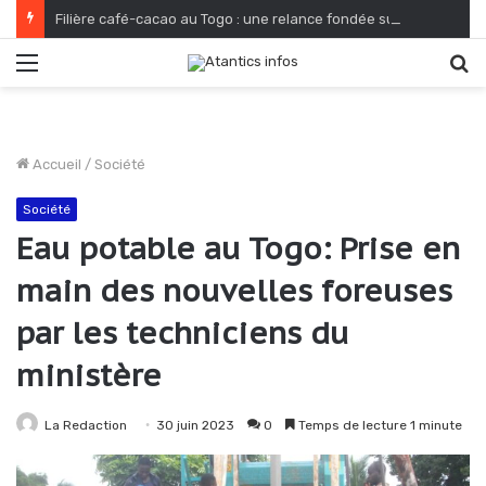
Filière café-cacao au Togo : une relance fondée sur le verdissement et la qualité
Menu
R
Accueil
/
Société
Société
Eau potable au Togo: Prise en
main des nouvelles foreuses
par les techniciens du
ministère
La Redaction
30 juin 2023
0
Temps de lecture 1 minute