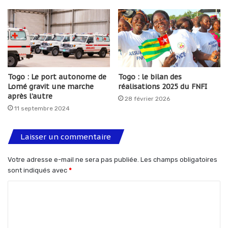
Togo : Le port autonome de
Togo : le bilan des
Lomé gravit une marche
réalisations 2025 du FNFI
après l’autre
28 février 2026
11 septembre 2024
Laisser un commentaire
Votre adresse e-mail ne sera pas publiée.
Les champs obligatoires
sont indiqués avec
*
C
o
m