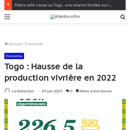
Filière café-cacao au Togo : une relance fondée sur le verdissement et la qualité
Menu
R
Accueil
/
Economie
Economie
Togo : Hausse de la
production vivrière en 2022
La Redaction
29 juin 2023
0
Moins d’une minute