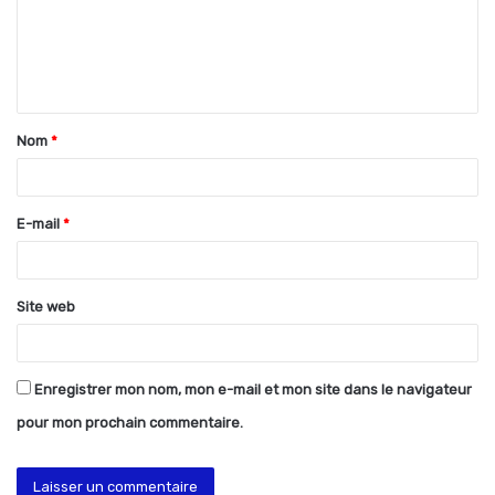
m
e
n
t
Nom
*
a
i
r
E-mail
*
e
*
Site web
Enregistrer mon nom, mon e-mail et mon site dans le navigateur
pour mon prochain commentaire.