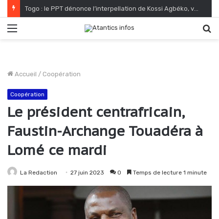
Togo : le PPT dénonce l’interpellation de Kossi Agbéko, vendeur de journaux à Lomé
Menu
R
Accueil
/
Coopération
Coopération
Le président centrafricain,
Faustin-Archange Touadéra à
Lomé ce mardi
La Redaction
27 juin 2023
0
Temps de lecture 1 minute