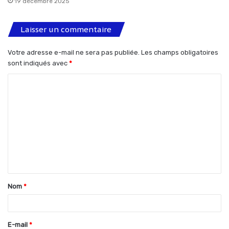
19 décembre 2025
Laisser un commentaire
Votre adresse e-mail ne sera pas publiée.
Les champs obligatoires
sont indiqués avec
*
C
o
m
m
e
n
t
Nom
*
a
i
r
E-mail
*