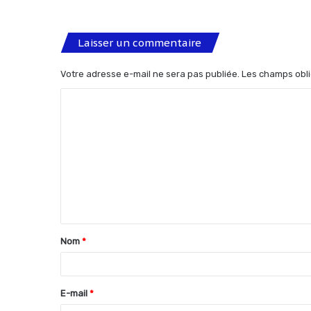
Laisser un commentaire
Votre adresse e-mail ne sera pas publiée.
Les champs obli
C
o
m
m
e
n
t
Nom
*
a
i
r
E-mail
*
e