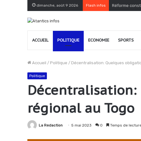
dimanche, août 9 2026
Flash infos
Réforme consti
ACCUEIL
POLITIQUE
ECONOMIE
SPORTS
Accueil
/
Politique
/
Décentralisation: Quelques obligati
Politique
Décentralisation:
régional au Togo
La Redaction
5 mai 2023
0
Temps de lecture