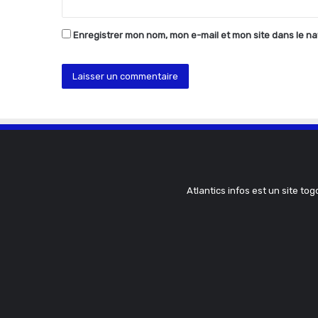
*
Enregistrer mon nom, mon e-mail et mon site dans le n
Atlantics infos est un site tog