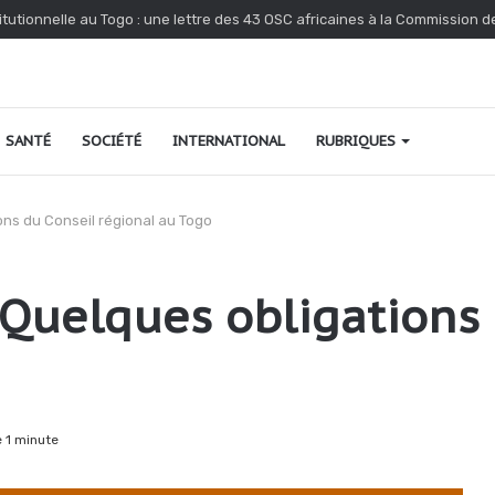
tutionnelle au Togo : une lettre des 43 OSC africaines à la Commission 
SANTÉ
SOCIÉTÉ
INTERNATIONAL
RUBRIQUES
ons du Conseil régional au Togo
 Quelques obligations
 1 minute