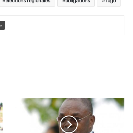
élections régionales
obligations
Togo
er