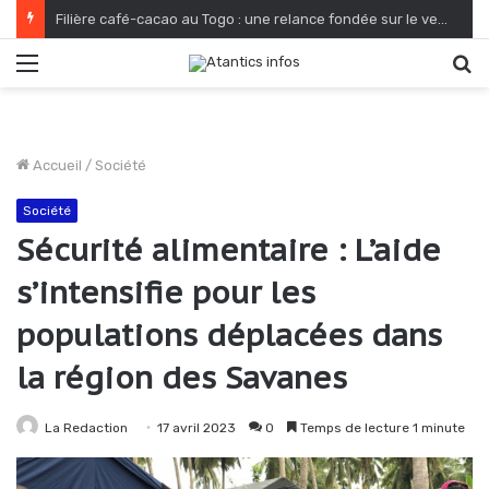
Filière café-cacao au Togo : une relance fondée sur le verdissement et la qualité
Menu
R
Accueil
/
Société
Société
Sécurité alimentaire : L’aide
s’intensifie pour les
populations déplacées dans
la région des Savanes
La Redaction
17 avril 2023
0
Temps de lecture 1 minute