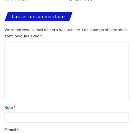
6 mai 2025
9 mai 2023
Laisser un commentaire
Votre adresse e-mail ne sera pas publiée.
Les champs obligatoires
sont indiqués avec
*
C
o
m
m
e
n
t
Nom
*
a
i
r
E-mail
*