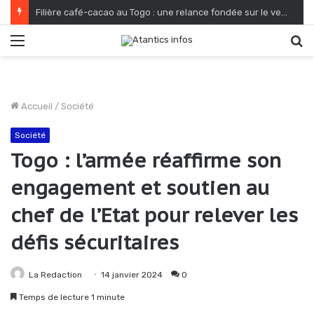
Filière café-cacao au Togo : une relance fondée sur le verdissement et la qualité
Menu
R
Accueil
/
Société
Société
Togo : l’armée réaffirme son
engagement et soutien au
chef de l’Etat pour relever les
défis sécuritaires
La Redaction
14 janvier 2024
0
Temps de lecture 1 minute