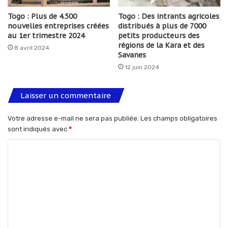
Togo : Plus de 4.500
Togo : Des intrants agricoles
nouvelles entreprises créées
distribués à plus de 7000
au 1er trimestre 2024
petits producteurs des
régions de la Kara et des
8 avril 2024
Savanes
12 juin 2024
Laisser un commentaire
Votre adresse e-mail ne sera pas publiée.
Les champs obligatoires
sont indiqués avec
*
C
o
m
m
e
n