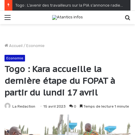
Togo : L’avenir des travailleurs sur la PIA s’annonce radieux
Menu
R
Accueil
/
Economie
Economie
Togo : Kara accueille la
dernière étape du FOPAT à
partir du lundi 17 avril
La Redaction
15 avril 2023
0
Temps de lecture 1 minute