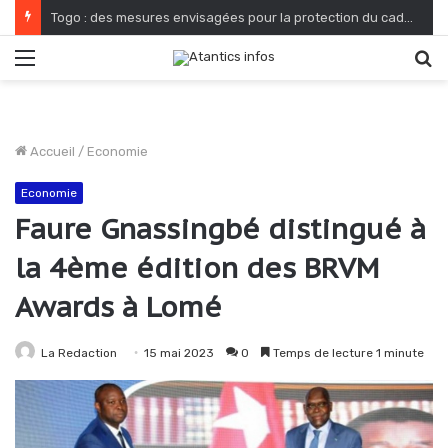
Togo : des mesures envisagées pour la protection du cadre de vie et de salubrité publique
Menu
R
Accueil
/
Economie
Economie
Faure Gnassingbé distingué à
la 4ème édition des BRVM
Awards à Lomé
La Redaction
15 mai 2023
0
Temps de lecture 1 minute