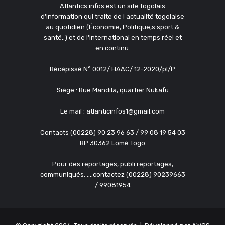
Atlantics infos est un site togolais
d'information qui traite de l actualité togolaise
au quotidien (Économie, Politique,s sport &
santé..) et de l'international en temps réel et
en continu.
Récépissé N° 0012/ HAAC/ 12-2020/pl/P
Siège : Rue Mandila, quartier Nukafu
Le mail : atlanticinfos1@gmail.com
Contacts (00228) 90 23 96 63 / 99 08 19 54 03
BP 30362 Lomé Togo
Pour des reportages, publi reportages,
communiqués, ....contactez (00228) 90239663
/ 99081954