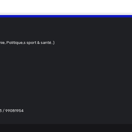
ie, Politique,s sport & santé..)
63 / 99081954