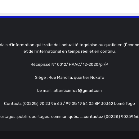
olais d'information qui traite de l actualité togolaise au quotidien (Économ
et de l'international en temps réel et en continu.
Récépissé N° 0012/ HAAC/ 12-2020/pl/P
Siège : Rue Mandila, quartier Nukafu
Le mail : atlanticinfos1@gmail.com
Contacts (00228) 90 23 96 63 / 99 08 19 54 03 BP 30362 Lomé Togo
ortages, publi reportages, communiqués, ....contactez (00228) 902396