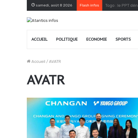
samedi, août 8 2026
Flash infos
Filière café-caca
ACCUEIL
POLITIQUE
ECONOMIE
SPORTS
Accueil
/
AVATR
AVATR