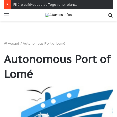
Filière café-cacao au Togo : une relance fondée sur le verdissement et la qualité
Menu
R
Accueil
/
Autonomous Port of Lomé
Autonomous Port of
Lomé