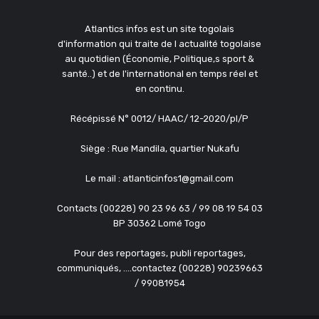
Atlantics infos est un site togolais
d'information qui traite de l actualité togolaise
au quotidien (Économie, Politique,s sport &
santé..) et de l'international en temps réel et
en continu.
Récépissé N° 0012/ HAAC/ 12-2020/pl/P
Siège : Rue Mandila, quartier Nukafu
Le mail : atlanticinfos1@gmail.com
Contacts (00228) 90 23 96 63 / 99 08 19 54 03
BP 30362 Lomé Togo
Pour des reportages, publi reportages,
communiqués, ....contactez (00228) 90239663
/ 99081954