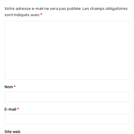
Votre adresse e-mail ne sera pas publiée.
Les champs obligatoires
sont indiqués avec
*
C
o
m
m
e
n
t
Nom
*
a
i
r
E-mail
*
e
*
Site web