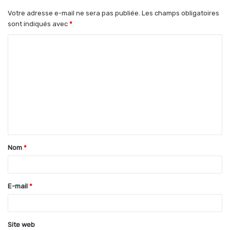
Votre adresse e-mail ne sera pas publiée.
Les champs obligatoires
sont indiqués avec
*
C
o
m
m
e
n
t
Nom
*
a
i
r
E-mail
*
e
*
Site web