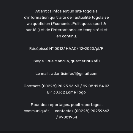
Atlantics infos est un site togolais
d'information qui traite de l actualité togolaise
au quotidien (Économie, Politique,s sport &
santé..) et de l'international en temps réel et
en continu.
Récépissé N° 0012/ HAAC/ 12-2020/pl/P
Siège : Rue Mandila, quartier Nukafu
Le mail : atlanticinfos1@gmail.com
Contacts (00228) 90 23 96 63 / 99 08 19 54 03
BP 30362 Lomé Togo
Pour des reportages, publi reportages,
communiqués, ....contactez (00228) 90239663
/ 99081954