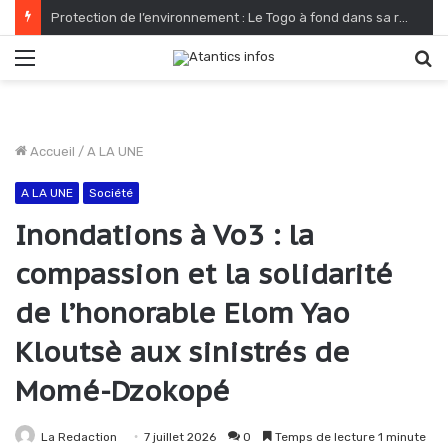
Protection de l’environnement : Le Togo à fond dans sa reconquête verte
Menu
R
Accueil
/
A LA UNE
A LA UNE
Société
Inondations à Vo3 : la
compassion et la solidarité
de l’honorable Elom Yao
Kloutsè aux sinistrés de
Momé-Dzokopé
La Redaction
7 juillet 2026
0
Temps de lecture 1 minute