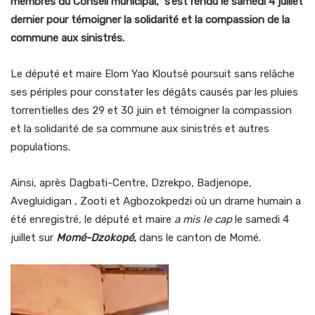
membres du Conseil municipal, s’est rendu le samedi 4 juillet
dernier pour témoigner la solidarité et la compassion de la
commune aux sinistrés.
Le député et maire Elom Yao Kloutsè poursuit sans relâche
ses périples pour constater les dégâts causés par les pluies
torrentielles des 29 et 30 juin et témoigner la compassion
et la solidarité de sa commune aux sinistrés et autres
populations.
Ainsi, après Dagbati-Centre, Dzrekpo, Badjenope,
Avegluidigan , Zooti et Agbozokpedzi où un drame humain a
été enregistré, le député et maire
a mis le cap
le samedi 4
juillet sur
Momé-Dzokopé
,
dans le canton de Momé.