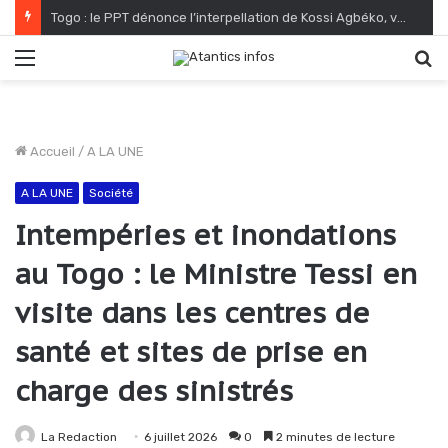
Togo : le PPT dénonce l’interpellation de Kossi Agbéko, vendeur de journaux à Lomé
Menu
R
Accueil
/
A LA UNE
A LA UNE
Société
Intempéries et inondations
au Togo : le Ministre Tessi en
visite dans les centres de
santé et sites de prise en
charge des sinistrés
La Redaction
6 juillet 2026
0
2 minutes de lecture