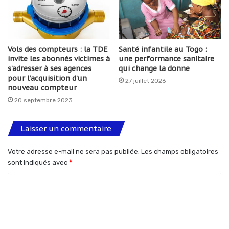
Vols des compteurs : la TDE
Santé infantile au Togo :
invite les abonnés victimes à
une performance sanitaire
s’adresser à ses agences
qui change la donne
pour l’acquisition d’un
27 juillet 2026
nouveau compteur
20 septembre 2023
Laisser un commentaire
Votre adresse e-mail ne sera pas publiée.
Les champs obligatoires
sont indiqués avec
*
C
o
m
m