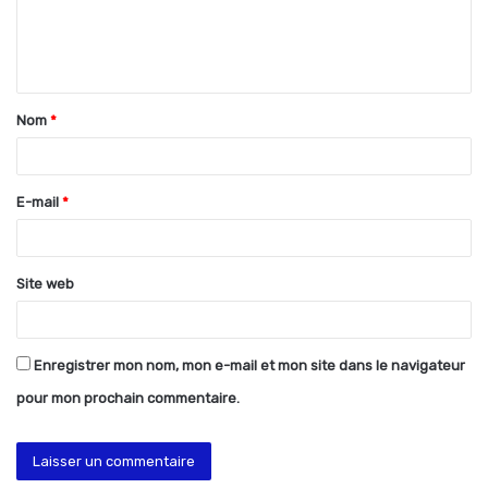
e
n
t
Nom
*
a
i
r
E-mail
*
e
*
Site web
Enregistrer mon nom, mon e-mail et mon site dans le navigateur
pour mon prochain commentaire.