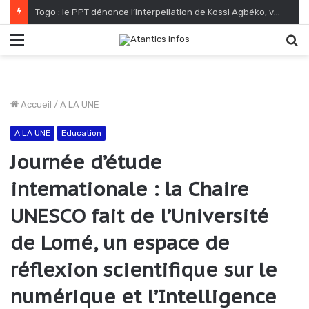
Togo : le PPT dénonce l’interpellation de Kossi Agbéko, vendeur de journaux à Lomé
Menu
R
Accueil
/
A LA UNE
A LA UNE
Education
Journée d’étude
internationale : la Chaire
UNESCO fait de l’Université
de Lomé, un espace de
réflexion scientifique sur le
numérique et l’Intelligence