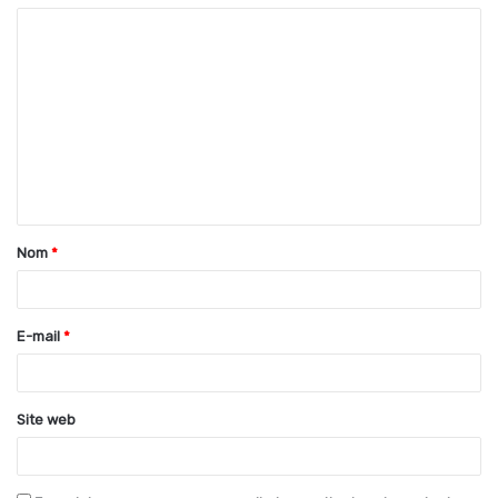
C
o
m
m
e
n
t
Nom
*
a
i
r
E-mail
*
e
*
Site web