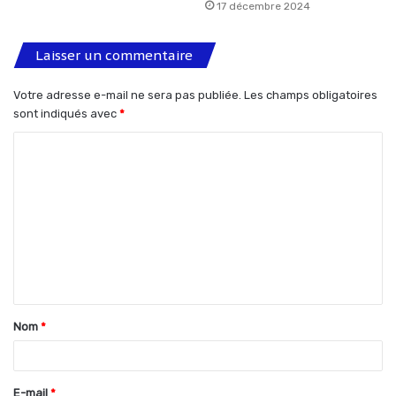
17 décembre 2024
Laisser un commentaire
Votre adresse e-mail ne sera pas publiée.
Les champs obligatoires
sont indiqués avec
*
C
o
m
m
e
n
t
Nom
*
a
i
r
E-mail
*