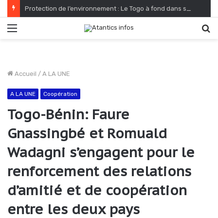
Protection de l’environnement : Le Togo à fond dans sa reconquête verte
Menu
R
Accueil
/
A LA UNE
A LA UNE
Coopération
Togo-Bénin: Faure
Gnassingbé et Romuald
Wadagni s’engagent pour le
renforcement des relations
d’amitié et de coopération
entre les deux pays