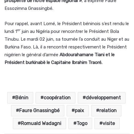
prospérité de notre espace régional »
, a exprimé Faure
Essozimna Gnassingbé.
Pour rappel, avant Lomé, le Président béninois s’est rendu le
er
lundi 1
juin au Nigéria pour rencontrer le Président Bola
Tinubu. Le mardi 02 juin, sa tournée l’a conduit au Niger et au
Burkina Faso. Là, il a rencontré respectivement le Président
nigérien le général d’armée
Abdourahamane Tiani
et le
Président burkinabè le Capitaine Ibrahim Traoré.
Bénin
coopération
développement
Faure Gnassingbé
paix
relation
Romuald Wadagni
Togo
visite