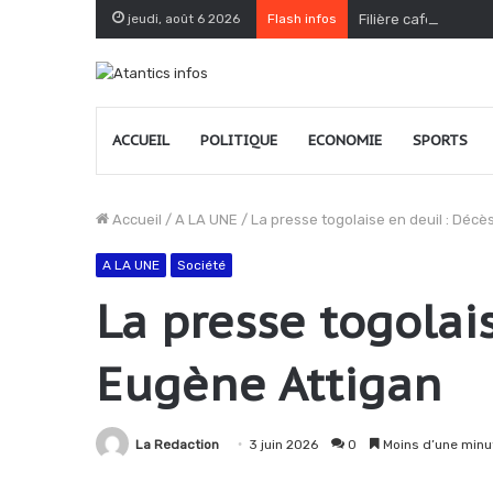
jeudi, août 6 2026
Flash infos
Filière café-cacao 
ACCUEIL
POLITIQUE
ECONOMIE
SPORTS
Accueil
/
A LA UNE
/
La presse togolaise en deuil : Décè
A LA UNE
Société
La presse togolais
Eugène Attigan
La Redaction
3 juin 2026
0
Moins d’une minu