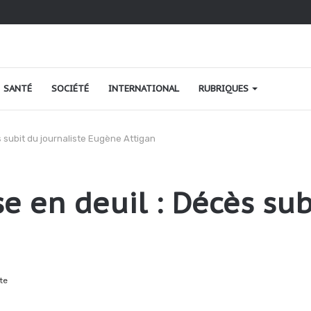
au Togo : une relance fondée sur le verdissement et la qualité
SANTÉ
SOCIÉTÉ
INTERNATIONAL
RUBRIQUES
s subit du journaliste Eugène Attigan
e en deuil : Décès sub
te