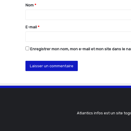
Nom
*
a
i
r
E-mail
*
e
*
Enregistrer mon nom, mon e-mail et mon site dans le n
Atlantics infos est un site tog