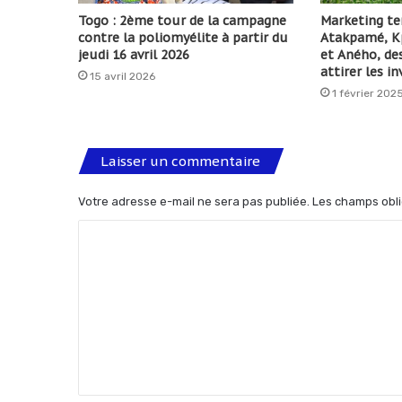
Togo : 2ème tour de la campagne
Marketing ter
contre la poliomyélite à partir du
Atakpamé, Kp
jeudi 16 avril 2026
et Aného, des
attirer les i
15 avril 2026
1 février 202
Laisser un commentaire
Votre adresse e-mail ne sera pas publiée.
Les champs obli
C
o
m
m
e
n
t