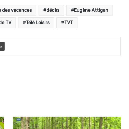
s des vacances
décès
Eugène Attigan
de TV
Télé Loisirs
TVT
er