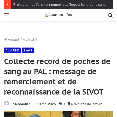
Protection de l’environnement : Le Togo à fond dans sa reconquête verte
Menu
R
Accueil
/
A LA UNE
A LA UNE
Santé
Collecte record de poches de
sang au PAL : message de
remerciement et de
reconnaissance de la SIVOT
La Redaction
31 mai 2026
0
5 minutes de lecture