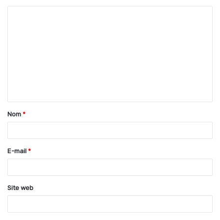
C
o
m
m
e
n
t
Nom
*
a
i
r
E-mail
*
e
*
Site web