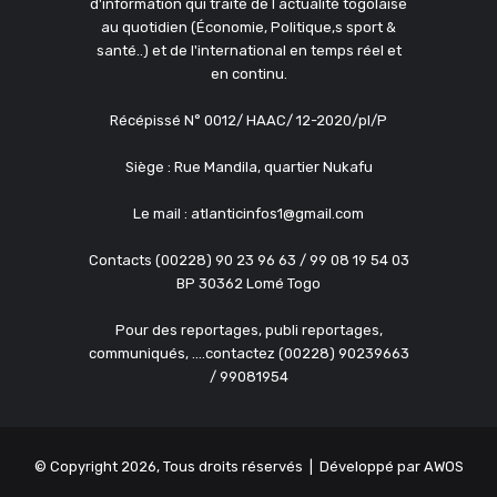
d'information qui traite de l actualité togolaise
au quotidien (Économie, Politique,s sport &
santé..) et de l'international en temps réel et
en continu.
Récépissé N° 0012/ HAAC/ 12-2020/pl/P
Siège : Rue Mandila, quartier Nukafu
Le mail : atlanticinfos1@gmail.com
Contacts (00228) 90 23 96 63 / 99 08 19 54 03
BP 30362 Lomé Togo
Pour des reportages, publi reportages,
communiqués, ....contactez (00228) 90239663
/ 99081954
© Copyright 2026, Tous droits réservés | Développé par
AWOS