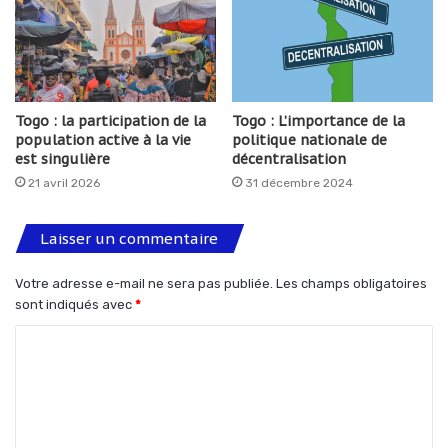
Togo : la participation de la
Togo : L’importance de la
population active à la vie
politique nationale de
est singulière
décentralisation
21 avril 2026
31 décembre 2024
Laisser un commentaire
Votre adresse e-mail ne sera pas publiée.
Les champs obligatoires
sont indiqués avec
*
C
o
m
m