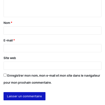
e
n
t
Nom
*
a
i
r
E-mail
*
e
*
Site web
Enregistrer mon nom, mon e-mail et mon site dans le navigateur
pour mon prochain commentaire.