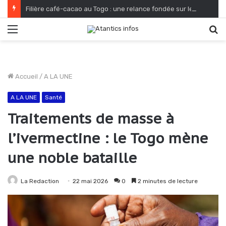
Filière café-cacao au Togo : une relance fondée sur le verdissement et la qualité
Menu
R
Accueil
/
A LA UNE
A LA UNE
Santé
Traitements de masse à
l’ivermectine : le Togo mène
une noble bataille
La Redaction
22 mai 2026
0
2 minutes de lecture