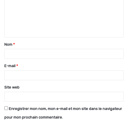
m
m
e
n
t
Nom
*
a
i
r
E-mail
*
e
*
Site web
Enregistrer mon nom, mon e-mail et mon site dans le navigateur
pour mon prochain commentaire.