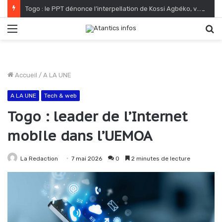
Togo : le PPT dénonce l’interpellation de Kossi Agbéko, vendeur de journaux à Lomé
Menu
R
Accueil
/
A LA UNE
A LA UNE
Tech & web
Togo : leader de l’Internet
mobile dans l’UEMOA
La Redaction
7 mai 2026
0
2 minutes de lecture