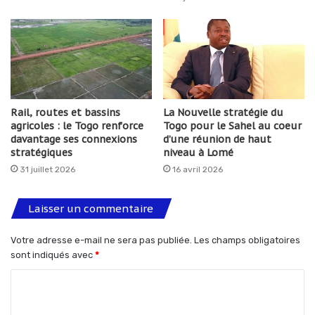
Rail, routes et bassins
La Nouvelle stratégie du
agricoles : le Togo renforce
Togo pour le Sahel au coeur
davantage ses connexions
d’une réunion de haut
stratégiques
niveau à Lomé
31 juillet 2026
16 avril 2026
Laisser un commentaire
Votre adresse e-mail ne sera pas publiée.
Les champs obligatoires
sont indiqués avec
*
C
o