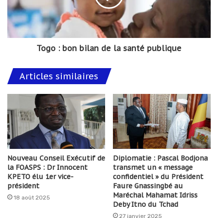
Togo : bon bilan de la santé publique
Articles similaires
Nouveau Conseil Exécutif de
Diplomatie : Pascal Bodjona
la FOASPS : Dr Innocent
transmet un « message
KPETO élu 1er vice-
confidentiel » du Président
président
Faure Gnassingbé au
Maréchal Mahamat Idriss
18 août 2025
Deby Itno du Tchad
27 janvier 2025