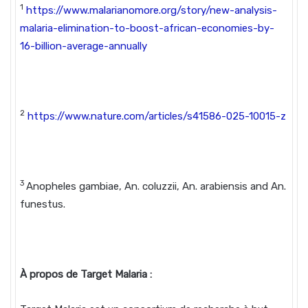
1
https://www.malarianomore.org/story/new-analysis-
malaria-elimination-to-boost-african-economies-by-
16-billion-average-annually
2
https://www.nature.com/articles/s41586-025-10015-z
3
Anopheles gambiae, An. coluzzii, An. arabiensis and An.
funestus.
À propos de Target Malaria :