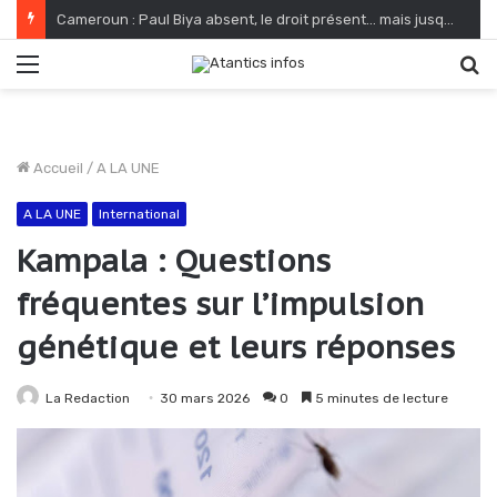
Cameroun : Paul Biya absent, le droit présent… mais jusqu’où ?
Menu
R
Accueil
/
A LA UNE
A LA UNE
International
Kampala : Questions
fréquentes sur l’impulsion
génétique et leurs réponses
La Redaction
30 mars 2026
0
5 minutes de lecture