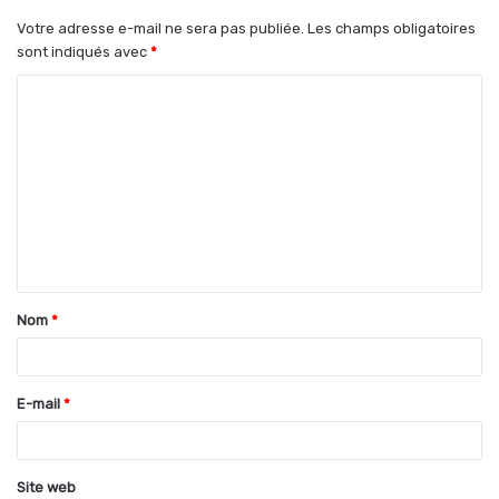
Votre adresse e-mail ne sera pas publiée.
Les champs obligatoires
sont indiqués avec
*
C
o
m
m
e
n
t
Nom
*
a
i
r
E-mail
*
e
*
Site web