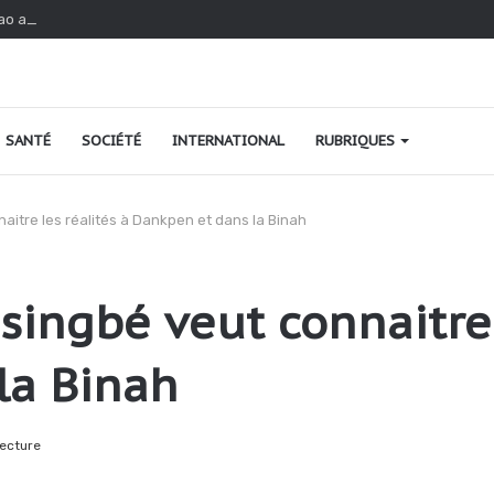
ao au Togo : une relance fondée sur le verdissement et la qualité
SANTÉ
SOCIÉTÉ
INTERNATIONAL
RUBRIQUES
itre les réalités à Dankpen et dans la Binah
singbé veut connaitre 
la Binah
lecture