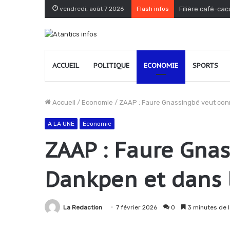
vendredi, août 7 2026
Flash infos
Filière café-cac
ACCUEIL
POLITIQUE
ECONOMIE
SPORTS
Accueil
/
Economie
/
ZAAP : Faure Gnassingbé veut conna
A LA UNE
Economie
ZAAP : Faure Gnas
Dankpen et dans 
La Redaction
7 février 2026
0
3 minutes de 