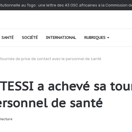
tutionnelle au Togo : une lettre des 43 OSC africaines à la Commission 
SANTÉ
SOCIÉTÉ
INTERNATIONAL
RUBRIQUES
a tournée de prise de contact avec le personnel de santé
e TESSI a achevé sa to
ersonnel de santé
lecture