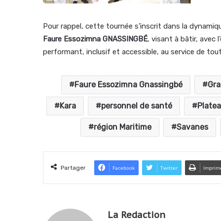
Pour rappel, cette tournée s’inscrit dans la dynamiq
Faure Essozimna GNASSINGBÉ
, visant à bâtir, ave
performant, inclusif et accessible, au service de tou
Faure Essozimna Gnassingbé
Gr
Kara
personnel de santé
Plate
région Maritime
Savanes
Partager
Facebook
Twitter
Imprim
La Redaction