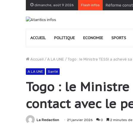
dimanche, août 9 2026
Flash infos
Réforme consti
ACCUEIL
POLITIQUE
ECONOMIE
SPORTS
Accueil
/
A LA UNE
/
Togo : le Ministre TESSI a achevé s
A LA UNE
Santé
Togo : le Ministr
contact avec le p
La Redaction
21 janvier 2026
0
2 minutes de 