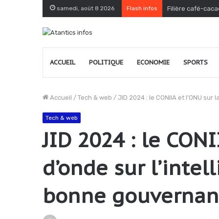
samedi, août 8 2026
Flash infos
Filière café-caca
ACCUEIL
POLITIQUE
ECONOMIE
SPORTS
Accueil
/
Tech & web
/
JID 2024 : le CONIIA et l’ONU sur
Tech & web
JID 2024 : le CON
d’onde sur l’intel
bonne gouvernan