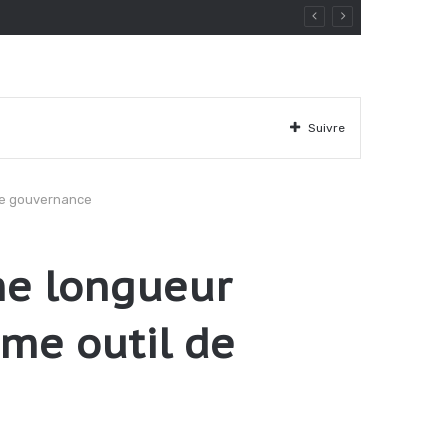
Suivre
onne gouvernance
ême longueur
mme outil de