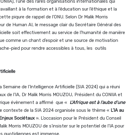
 (CONIIA), l’une des rares organisations internationales qui
ravaillant à la formation et à l’éducation sur l’éthique et la
cette piqure de rappel de l’ONU. Selon Dr Malik Morris
 de Human AI, le message clair du Secrétaire Général des
ficielle soit effectivement au service de l’humanité de manière
rique comme un chant d’espoir et une source de motivation
ache-pied pour rendre accessibles à tous, les outils
ficielle
 Semaine de l’Intelligence Artificielle (SIA 2024) qui a réuni
aux de l’IA, Dr Malik Morris MOUZOU, Président du CONIIA et
orique évènement a affirmé que «
L’Afrique est à l’aube d’une
le contexte de la SIA 2024 organisée sous le thème «
L’IA au
 Enjeux Sociétaux
». L’occasion pour le Président du Conseil
s Malik Morris MOUZOU de s’insister sur le potentiel de l’IA pour
es quotidiennes est immense.