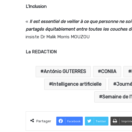
L’Inclusion
«
Il est essentiel de veiller à ce que personne ne so
partagés équitablement entre toutes les couches de 
insiste Dr Malik Morris MOUZOU
La REDACTION
António GUTERRES
CONIIA
Intelligence artificielle
Journé
Semaine de l'i
Partager
Facebook
Twitter
Imprim