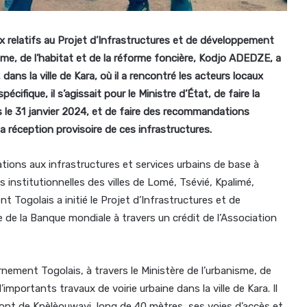
x relatifs au Projet d’Infrastructures et de développement
nisme, de l’habitat et de la réforme foncière, Kodjo ADEDZE, a
 dans la ville de Kara, où il a rencontré les acteurs locaux
ifique, il s’agissait pour le Ministre d’État, de faire la
 le 31 janvier 2024, et de faire des recommandations
 la réception provisoire de ces infrastructures.
lations aux infrastructures et services urbains de base à
 institutionnelles des villes de Lomé, Tsévié, Kpalimé,
Togolais a initié le Projet d’Infrastructures et de
de la Banque mondiale à travers un crédit de l’Association
nement Togolais, à travers le Ministère de l’urbanisme, de
importants travaux de voirie urbaine dans la ville de Kara. Il
nt de Kpèlèouwayi, long de 40 mètres, ses voies d’accès et