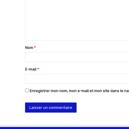
m
m
e
n
t
Nom
*
a
i
r
E-mail
*
e
*
Enregistrer mon nom, mon e-mail et mon site dans le n