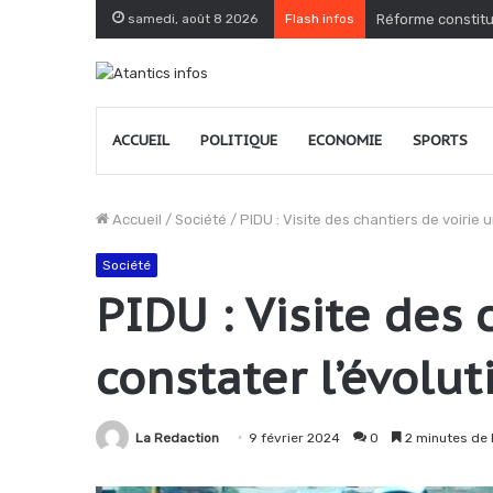
samedi, août 8 2026
Flash infos
Togo : le PPT dé
ACCUEIL
POLITIQUE
ECONOMIE
SPORTS
Accueil
/
Société
/
PIDU : Visite des chantiers de voirie 
Société
PIDU : Visite des 
constater l’évolu
La Redaction
9 février 2024
0
2 minutes de 