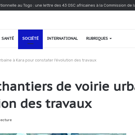
nonce l’interpellation de Kossi Agbéko, vendeur de journaux à Lomé
SANTÉ
SOCIÉTÉ
INTERNATIONAL
RUBRIQUES
urbaine à Kara pour constater l’évolution des travaux
chantiers de voirie ur
tion des travaux
lecture