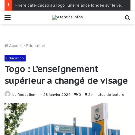
Filière café-cacao au Togo : une relance fondée sur le verdissement et la qualité
Menu
R
Accueil
/
Education
Education
Togo : L’enseignement
supérieur a changé de visage
La Redaction
28 janvier 2024
0
2 minutes de lecture