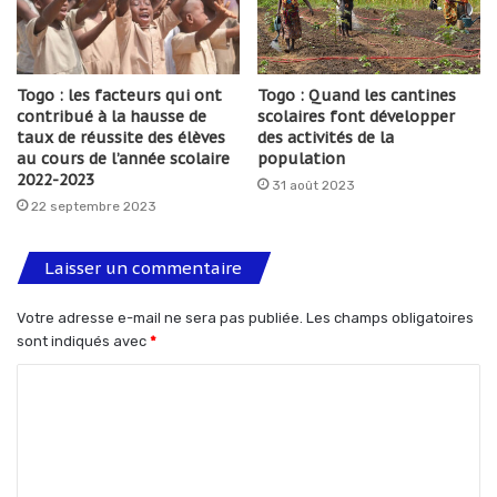
Togo : les facteurs qui ont
Togo : Quand les cantines
contribué à la hausse de
scolaires font développer
taux de réussite des élèves
des activités de la
au cours de l’année scolaire
population
2022-2023
31 août 2023
22 septembre 2023
Laisser un commentaire
Votre adresse e-mail ne sera pas publiée.
Les champs obligatoires
sont indiqués avec
*
C
o
m
m