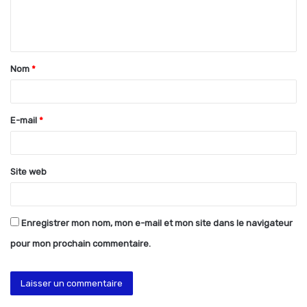
e
n
t
Nom
*
a
i
r
E-mail
*
e
*
Site web
Enregistrer mon nom, mon e-mail et mon site dans le navigateur
pour mon prochain commentaire.