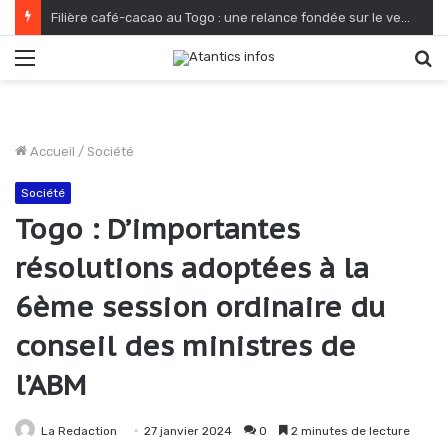
Filière café-cacao au Togo : une relance fondée sur le verdissement et la qualité
Menu
R
Accueil
/
Société
Société
Togo : D’importantes
résolutions adoptées à la
6ème session ordinaire du
conseil des ministres de
l’ABM
La Redaction
27 janvier 2024
0
2 minutes de lecture