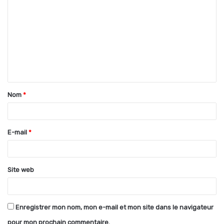
o
m
m
e
n
t
Nom
*
a
i
r
E-mail
*
e
*
Site web
Enregistrer mon nom, mon e-mail et mon site dans le navigateur
pour mon prochain commentaire.