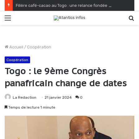
Filière café-cacao au Togo : une relance fondée sur le verdissement et la qualité
Menu
R
Accueil
/
Coopération
Coopération
Togo : le 9ème Congrès
panafricain change de dates
La Redaction
21 janvier 2024
0
Temps de lecture 1 minute