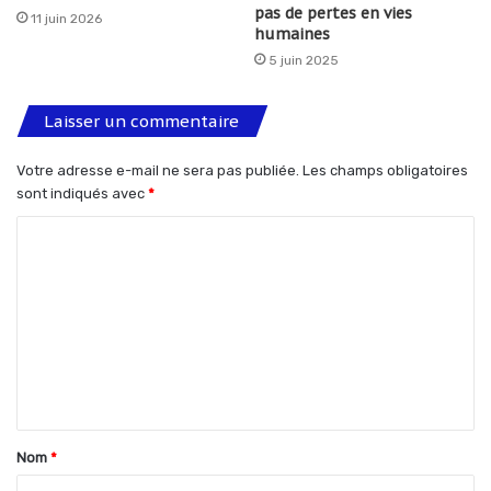
pas de pertes en vies
11 juin 2026
humaines
5 juin 2025
Laisser un commentaire
Votre adresse e-mail ne sera pas publiée.
Les champs obligatoires
sont indiqués avec
*
C
o
m
m
e
n
t
Nom
*
a