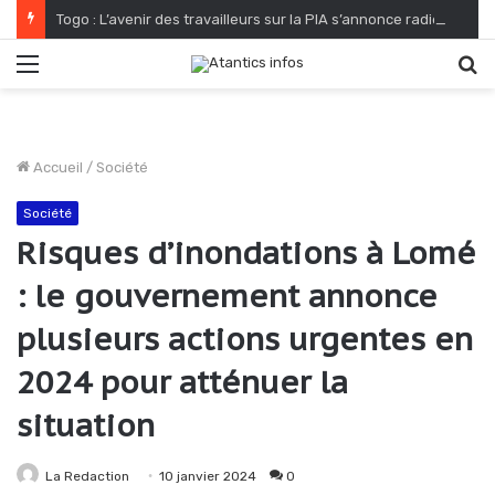
Togo : L’avenir des travailleurs sur la PIA s’annonce radieux
Menu
R
Accueil
/
Société
Société
Risques d’inondations à Lomé
: le gouvernement annonce
plusieurs actions urgentes en
2024 pour atténuer la
situation
La Redaction
10 janvier 2024
0