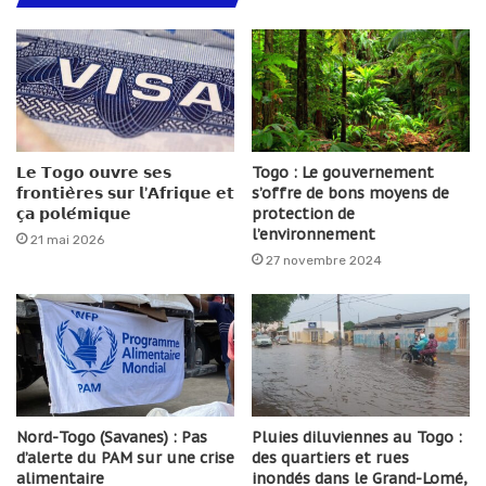
𝗟𝗲 𝗧𝗼𝗴𝗼 𝗼𝘂𝘃𝗿𝗲 𝘀𝗲𝘀
Togo : Le gouvernement
𝗳𝗿𝗼𝗻𝘁𝗶𝗲̀𝗿𝗲𝘀 𝘀𝘂𝗿 𝗹’𝗔𝗳𝗿𝗶𝗾𝘂𝗲 𝗲𝘁
s’offre de bons moyens de
𝗰̧𝗮 𝗽𝗼𝗹𝗲́𝗺𝗶𝗾𝘂𝗲
protection de
l’environnement
21 mai 2026
27 novembre 2024
Nord-Togo (Savanes) : Pas
Pluies diluviennes au Togo :
d’alerte du PAM sur une crise
des quartiers et rues
alimentaire
inondés dans le Grand-Lomé,