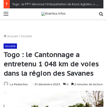
Togo : le PPT dénonce l’interpellation de Kossi Agbéko, vendeur de journaux à Lomé
Menu
R
Accueil
/
Société
Société
Togo : le Cantonnage a
entretenu 1 048 km de voies
dans la région des Savanes
La Redaction
31 décembre 2023
0
2 minutes de lecture