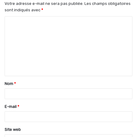
Votre adresse e-mail ne sera pas publiée.
Les champs obligatoires
sont indiqués avec
*
C
o
m
m
e
n
t
Nom
*
a
i
r
E-mail
*
e
*
Site web