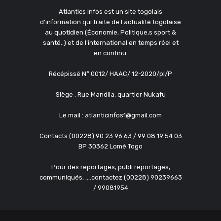
Atlantics infos est un site togolais
d'information qui traite de l actualité togolaise
au quotidien (Économie, Politique,s sport &
santé..) et de l'international en temps réel et
en continu.
Récépissé N° 0012/ HAAC/ 12-2020/pl/P
Siège : Rue Mandila, quartier Nukafu
Le mail : atlanticinfos1@gmail.com
Contacts (00228) 90 23 96 63 / 99 08 19 54 03
BP 30362 Lomé Togo
Pour des reportages, publi reportages,
communiqués, ....contactez (00228) 90239663
/ 99081954