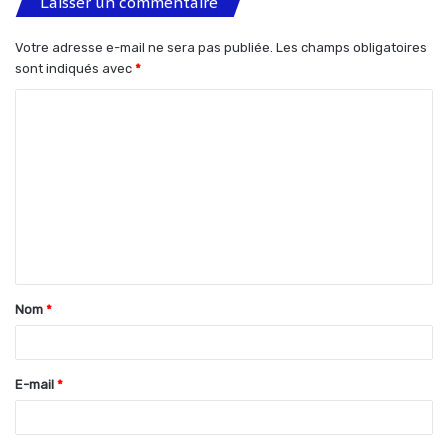
Laisser un commentaire
Votre adresse e-mail ne sera pas publiée.
Les champs obligatoires
sont indiqués avec
*
C
o
m
m
e
n
t
Nom
*
a
i
r
E-mail
*
e
*