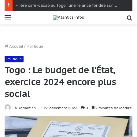
Filière café-cacao au Togo : une relance fondée sur le verdissement et la qualité
Menu
R
Accueil
/
Politique
Politique
Togo : Le budget de l’État,
exercice 2024 encore plus
social
La Redaction
26 décembre 2023
0
2 minutes de lecture