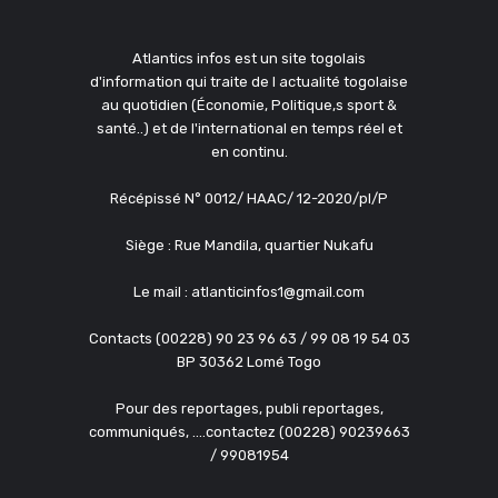
Atlantics infos est un site togolais
d'information qui traite de l actualité togolaise
au quotidien (Économie, Politique,s sport &
santé..) et de l'international en temps réel et
en continu.
Récépissé N° 0012/ HAAC/ 12-2020/pl/P
Siège : Rue Mandila, quartier Nukafu
Le mail : atlanticinfos1@gmail.com
Contacts (00228) 90 23 96 63 / 99 08 19 54 03
BP 30362 Lomé Togo
Pour des reportages, publi reportages,
communiqués, ....contactez (00228) 90239663
/ 99081954