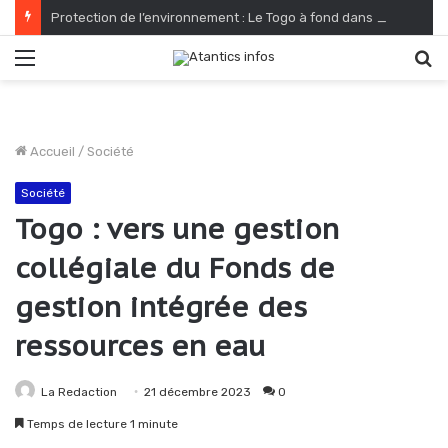
Protection de l’environnement : Le Togo à fond dans sa reconquête verte
Menu
R
Accueil
/
Société
Société
Togo : vers une gestion
collégiale du Fonds de
gestion intégrée des
ressources en eau
La Redaction
21 décembre 2023
0
Temps de lecture 1 minute