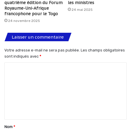
quatrième édition du Forum
les ministres
Royaume-Uni-Afrique
24 mai 2025
francophone pour le Togo
24 novembre 2025
Laisser un commentaire
Votre adresse e-mail ne sera pas publiée.
Les champs obligatoires
sont indiqués avec
*
C
o
m
m
e
n
t
Nom
*
a