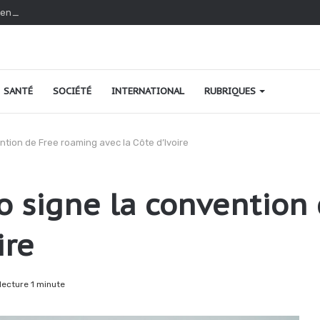
envisagées pour la protection du cadre de vie et de salubrité publique
SANTÉ
SOCIÉTÉ
INTERNATIONAL
RUBRIQUES
ntion de Free roaming avec la Côte d’Ivoire
o signe la convention
ire
ecture 1 minute