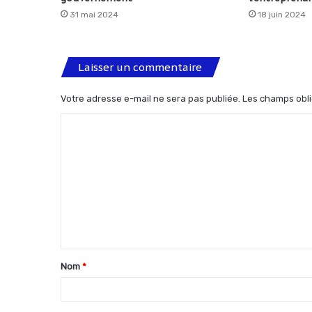
31 mai 2024
18 juin 2024
Laisser un commentaire
Votre adresse e-mail ne sera pas publiée.
Les champs obli
C
o
m
m
e
n
t
Nom
*
a
i
r