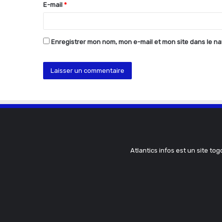
E-mail
*
e
*
Enregistrer mon nom, mon e-mail et mon site dans le n
Atlantics infos est un site tog