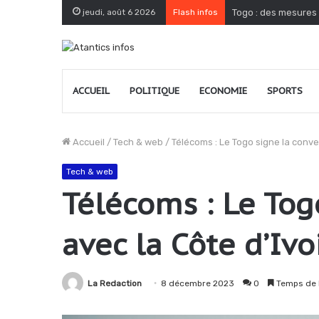
jeudi, août 6 2026
Flash infos
Togo : des mesures 
ACCUEIL
POLITIQUE
ECONOMIE
SPORTS
Accueil
/
Tech & web
/
Télécoms : Le Togo signe la conve
Tech & web
Télécoms : Le Tog
avec la Côte d’Ivo
La Redaction
8 décembre 2023
0
Temps de l