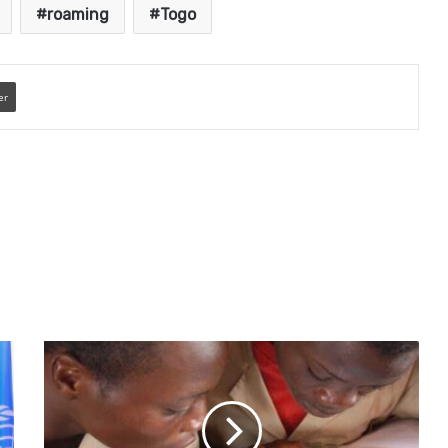
roaming
Togo
er