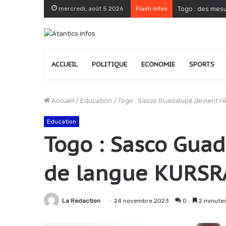
mercredi, août 5 2026
Flash infos
Togo : des mesu
ACCUEIL
POLITIQUE
ECONOMIE
SPORTS
Accueil
/
Education
/
Togo : Sasco Guadalupé devient 
Education
Togo : Sasco Gua
de langue KURS
La Redaction
24 novembre 2023
0
2 minutes