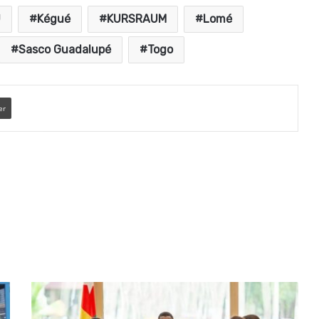
U
Kégué
KURSRAUM
Lomé
Sasco Guadalupé
Togo
er