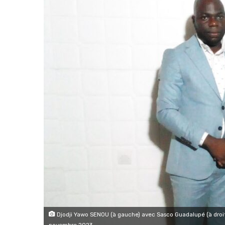
Djodji Yawo SENOU (à gauche) avec Sasco Guadalupé (à droite
novembre 2023