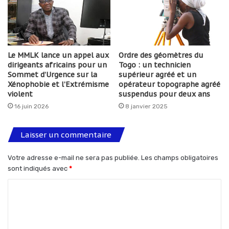
Le MMLK lance un appel aux
Ordre des géomètres du
dirigeants africains pour un
Togo : un technicien
Sommet d’Urgence sur la
supérieur agréé et un
Xénophobie et l’Extrémisme
opérateur topographe agréé
violent
suspendus pour deux ans
16 juin 2026
8 janvier 2025
Laisser un commentaire
Votre adresse e-mail ne sera pas publiée.
Les champs obligatoires
sont indiqués avec
*
C
o
m