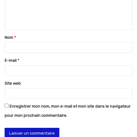
m
e
n
t
Nom
*
a
i
r
E-mail
*
e
*
Site web
Enregistrer mon nom, mon e-mail et mon site dans le navigateur
pour mon prochain commentaire.