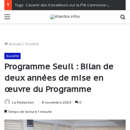
Togo : L’avenir des travailleurs sur la PIA s’annonce radieux
Menu
R
Accueil
/
Société
Société
Programme Seuil : Bilan de
deux années de mise en
œuvre du Programme
La Redaction
8 novembre 2023
0
Temps de lecture 1 minute