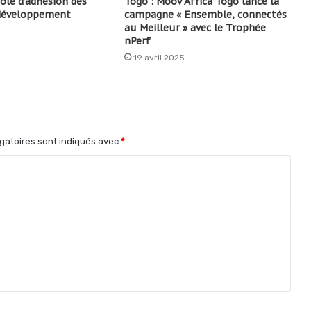
le d’adhésion des
Togo : Moov Africa Togo lance la
 développement
campagne « Ensemble, connectés
au Meilleur » avec le Trophée
nPerf
19 avril 2025
gatoires sont indiqués avec
*