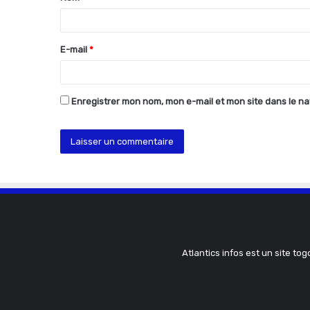
a
i
r
E-mail
*
e
*
Enregistrer mon nom, mon e-mail et mon site dans le n
Atlantics infos est un site tog