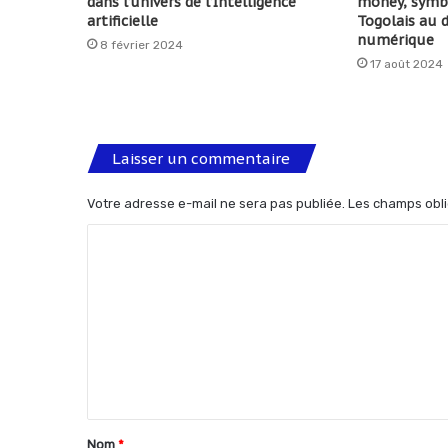
dans l’univers de l’Intelligence
money, symbo
artificielle
Togolais au
numérique
8 février 2024
17 août 2024
Laisser un commentaire
Votre adresse e-mail ne sera pas publiée.
Les champs obli
C
o
m
m
e
n
t
Nom
*