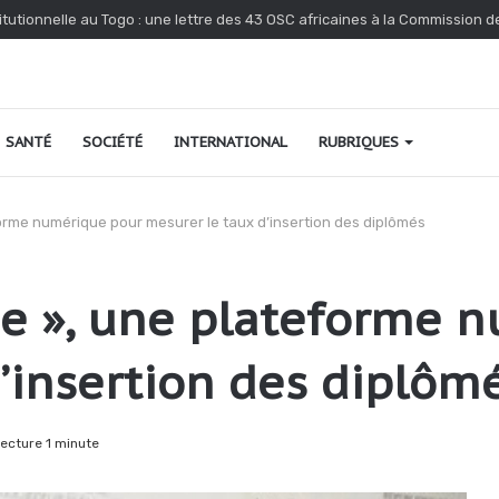
dénonce l’interpellation de Kossi Agbéko, vendeur de journaux à Lomé
SANTÉ
SOCIÉTÉ
INTERNATIONAL
RUBRIQUES
forme numérique pour mesurer le taux d’insertion des diplômés
ne », une plateforme 
’insertion des diplôm
ecture 1 minute