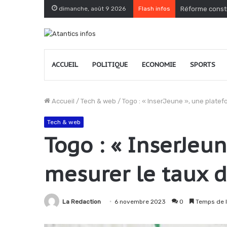
dimanche, août 9 2026
Flash infos
Togo : le PPT 
ACCUEIL
POLITIQUE
ECONOMIE
SPORTS
Accueil
/
Tech & web
/
Togo : « InserJeune », une plate
Tech & web
Togo : « InserJeu
mesurer le taux d
La Redaction
6 novembre 2023
0
Temps de l