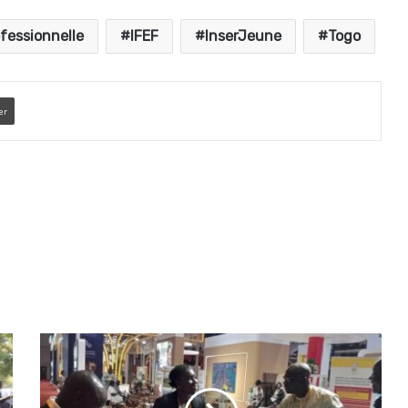
fessionnelle
IFEF
InserJeune
Togo
er