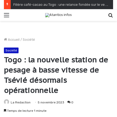
Filière café-cacao au Togo : une relance fondée sur le verdissement et la qualité
Menu
R
Accueil
/
Société
Société
Togo : la nouvelle station de
pesage à basse vitesse de
Tsévié désormais
opérationnelle
La Redaction
5 novembre 2023
0
Temps de lecture 1 minute