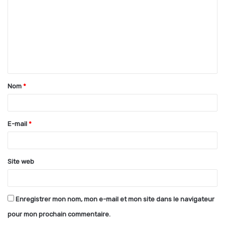
m
m
e
n
t
Nom
*
a
i
r
E-mail
*
e
*
Site web
Enregistrer mon nom, mon e-mail et mon site dans le navigateur
pour mon prochain commentaire.