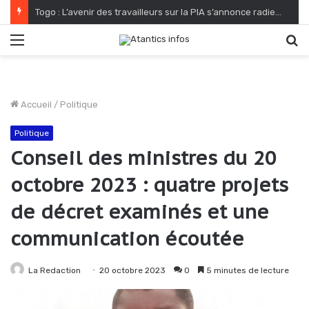
Togo : L’avenir des travailleurs sur la PIA s’annonce radieux
Menu
R
Accueil
/
Politique
Politique
Conseil des ministres du 20
octobre 2023 : quatre projets
de décret examinés et une
communication écoutée
La Redaction
20 octobre 2023
0
5 minutes de lecture