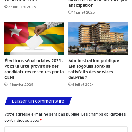
anticipation
27 octobre 2023
11 juillet 2025
Élections sénatoriales 2025 :
Administration publique :
Voici la liste provisoire des
Les Togolais sont-ils
candidatures retenues par la
satisfaits des services
CENI
délivrés ?
11 janvier 2025
6 juillet 2024
Laisser un commentaire
Votre adresse e-mail ne sera pas publiée.
Les champs obligatoires
sont indiqués avec
*
C