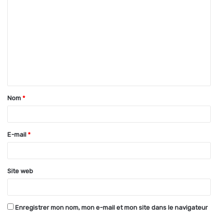
o
m
m
e
n
t
Nom
*
a
i
r
E-mail
*
e
*
Site web
Enregistrer mon nom, mon e-mail et mon site dans le navigateur