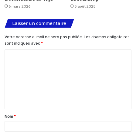
6 mars 2026
5 août 2025
Laisser un commentaire
Votre adresse e-mail ne sera pas publiée.
Les champs obligatoires
sont indiqués avec
*
C
o
m
m
e
n
t
Nom
*
a
i
r