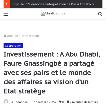
Togo : le PPT dénonce l’interpellation de Kossi Agbéko, vendeur de journaux à Lomé
Menu
R
Accueil
/
Coopération
Coopération
Investissement : A Abu Dhabi,
Faure Gnassingbé a partagé
avec ses pairs et le monde
des affaires sa vision d’un
Etat stratège
La Redaction
17 octobre 2023
0
2 minutes de lecture