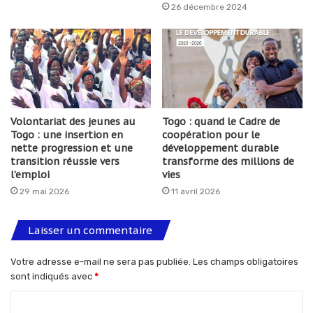
26 décembre 2024
Volontariat des jeunes au
Togo : quand le Cadre de
Togo : une insertion en
coopération pour le
nette progression et une
développement durable
transition réussie vers
transforme des millions de
l’emploi
vies
29 mai 2026
11 avril 2026
Laisser un commentaire
Votre adresse e-mail ne sera pas publiée.
Les champs obligatoires
sont indiqués avec
*
C