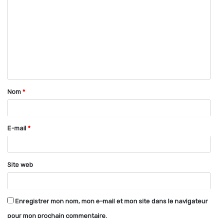
o
m
m
e
n
t
Nom
*
a
i
r
E-mail
*
e
*
Site web
Enregistrer mon nom, mon e-mail et mon site dans le navigateur
pour mon prochain commentaire.