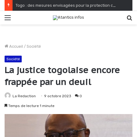
Togo : des mesures envisagées pour la protection du cadre de vie et de salubrité publique
Menu
R
Accueil
/
Société
Société
La justice togolaise encore
frappée par un deuil
La Redaction
9 octobre 2023
0
Temps de lecture 1 minute