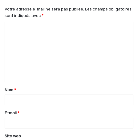
Votre adresse e-mail ne sera pas publiée.
Les champs obligatoires
sont indiqués avec
*
C
o
m
m
e
n
t
Nom
*
a
i
r
E-mail
*
e
*
Site web