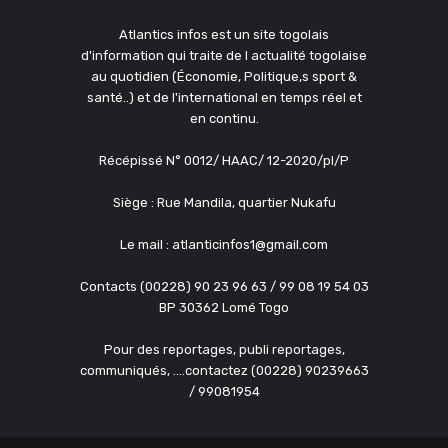
Atlantics infos est un site togolais
d'information qui traite de l actualité togolaise
au quotidien (Économie, Politique,s sport &
santé..) et de l'international en temps réel et
en continu.
Récépissé N° 0012/ HAAC/ 12-2020/pl/P
Siège : Rue Mandila, quartier Nukafu
Le mail : atlanticinfos1@gmail.com
Contacts (00228) 90 23 96 63 / 99 08 19 54 03
BP 30362 Lomé Togo
Pour des reportages, publi reportages,
communiqués, ....contactez (00228) 90239663
/ 99081954