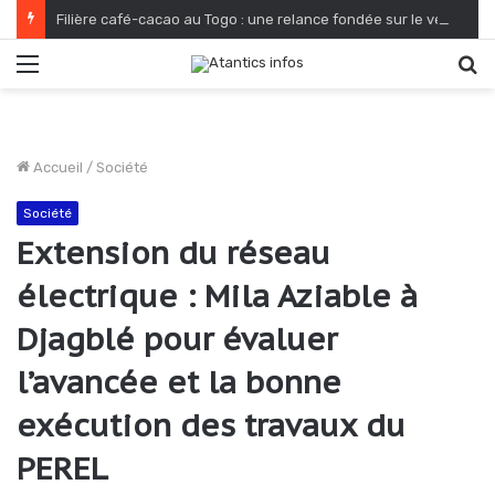
Filière café-cacao au Togo : une relance fondée sur le verdissement et la qualité
Menu
R
Accueil
/
Société
Société
Extension du réseau
électrique : Mila Aziable à
Djagblé pour évaluer
l’avancée et la bonne
exécution des travaux du
PEREL