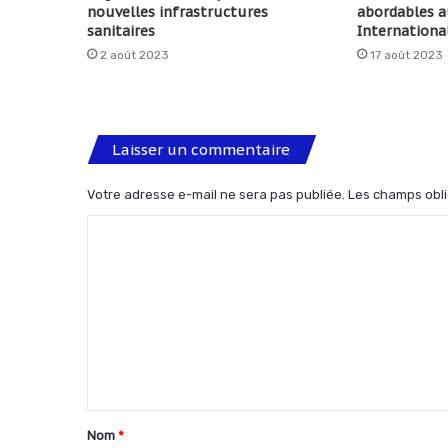
nouvelles infrastructures
abordables 
sanitaires
International
2 août 2023
17 août 2023
Laisser un commentaire
Votre adresse e-mail ne sera pas publiée.
Les champs obli
C
o
m
m
e
n
t
Nom
*
a