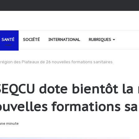
ao au Togo : une relance fondée sur le verdissement et la qualité
SANTÉ
SOCIÉTÉ
INTERNATIONAL
RUBRIQUES
a région des Plateaux de 26 nouvelles formations sanitaires
SSEQCU dote bientôt la
uvelles formations sa
une minute