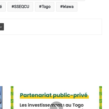
é
SSEQCU
Togo
Wawa
er