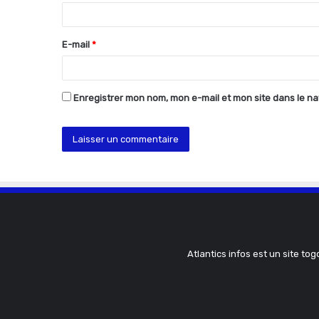
i
r
E-mail
*
e
*
Enregistrer mon nom, mon e-mail et mon site dans le n
Atlantics infos est un site tog