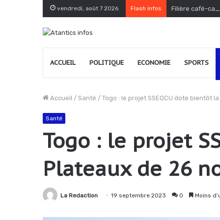
vendredi, août 7 2026
Flash infos
Filière café-cac
ACCUEIL
POLITIQUE
ECONOMIE
SPORTS
Accueil
/
Santé
/
Togo : le projet SSEQCU dote bientôt l
Santé
Togo : le projet 
Plateaux de 26 no
La Redaction
19 septembre 2023
0
Moins d’