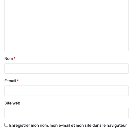
o
m
m
e
n
t
Nom
*
a
i
r
E-mail
*
e
*
Site web
Enregistrer mon nom, mon e-mail et mon site dans le navigateur