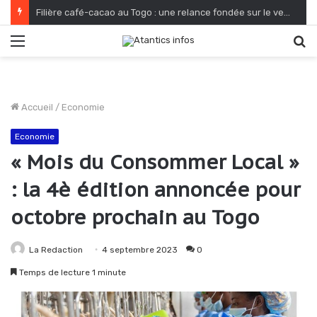
Filière café-cacao au Togo : une relance fondée sur le verdissement et la qualité
Menu
R
Accueil
/
Economie
Economie
« Mois du Consommer Local »
: la 4è édition annoncée pour
octobre prochain au Togo
La Redaction
4 septembre 2023
0
Temps de lecture 1 minute