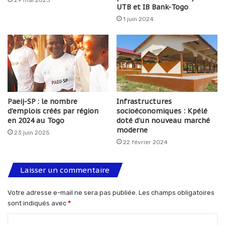
29 mai 2023
UTB et IB Bank-Togo
1 juin 2024
Paeij-SP : le nombre
Infrastructures
d’emplois créés par région
socioéconomiques : Kpélé
en 2024 au Togo
doté d’un nouveau marché
moderne
23 juin 2025
22 février 2024
Laisser un commentaire
Votre adresse e-mail ne sera pas publiée.
Les champs obligatoires
sont indiqués avec
*
C