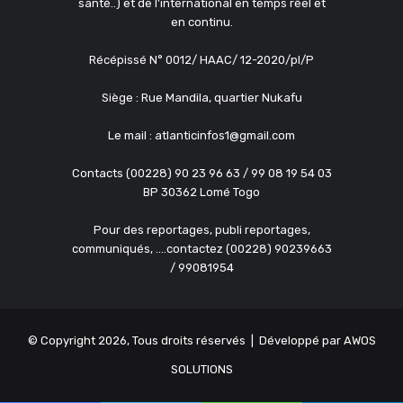
santé..) et de l'international en temps réel et
en continu.
Récépissé N° 0012/ HAAC/ 12-2020/pl/P
Siège : Rue Mandila, quartier Nukafu
Le mail : atlanticinfos1@gmail.com
Contacts (00228) 90 23 96 63 / 99 08 19 54 03
BP 30362 Lomé Togo
Pour des reportages, publi reportages,
communiqués, ....contactez (00228) 90239663
/ 99081954
© Copyright 2026, Tous droits réservés | Développé par
AWOS
SOLUTIONS