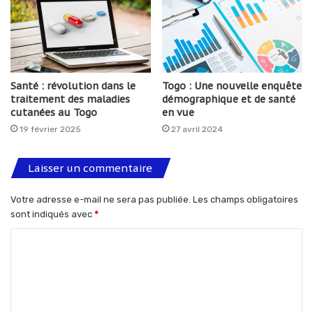
Santé : révolution dans le
Togo : Une nouvelle enquête
traitement des maladies
démographique et de santé
cutanées au Togo
en vue
19 février 2025
27 avril 2024
Laisser un commentaire
Votre adresse e-mail ne sera pas publiée.
Les champs obligatoires
sont indiqués avec
*
C
o
m
m