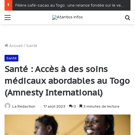
Filière café-cacao au Togo : une relance fondée sur le verdissement et la qualité
Menu
R
Accueil
/
Santé
Santé
Santé : Accès à des soins
médicaux abordables au Togo
(Amnesty International)
La Redaction
17 août 2023
0
3 minutes de lecture