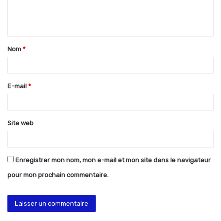
e
n
t
Nom
*
a
i
r
E-mail
*
e
*
Site web
Enregistrer mon nom, mon e-mail et mon site dans le navigateur
pour mon prochain commentaire.