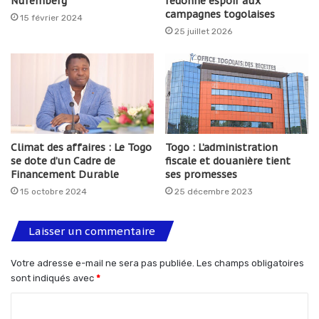
Nuremberg
redonne espoir aux
campagnes togolaises
15 février 2024
25 juillet 2026
Climat des affaires : Le Togo
Togo : L’administration
se dote d’un Cadre de
fiscale et douanière tient
Financement Durable
ses promesses
15 octobre 2024
25 décembre 2023
Laisser un commentaire
Votre adresse e-mail ne sera pas publiée.
Les champs obligatoires
sont indiqués avec
*
C