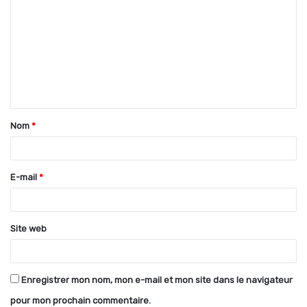
o
m
m
e
n
t
Nom
*
a
i
r
E-mail
*
e
*
Site web
Enregistrer mon nom, mon e-mail et mon site dans le navigateur
pour mon prochain commentaire.