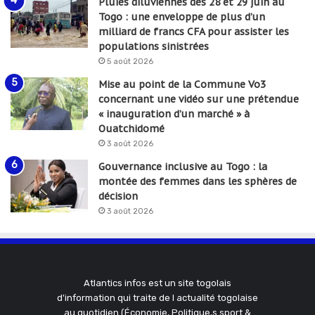
Pluies diluviennes des 28 et 29 juin au
Togo : une enveloppe de plus d’un
milliard de francs CFA pour assister les
populations sinistrées
5 août 2026
Mise au point de la Commune Vo3
concernant une vidéo sur une prétendue
« inauguration d’un marché » à
Ouatchidomé
3 août 2026
Gouvernance inclusive au Togo : la
montée des femmes dans les sphères de
décision
3 août 2026
Atlantics infos est un site togolais
d'information qui traite de l actualité togolaise
au quotidien (Économie, Politique,s sport &