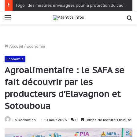
Togo : des mesures envisagées pour la protection du cadre de vie et de salubrité publique
Menu
R
Accueil
/
Economie
Economie
Agroalimentaire : le SAFA se
fait découvrir par les
producteurs d’Elavagnon et
Sotouboua
La Redaction
10 août 2023
0
Temps de lecture 1 minute