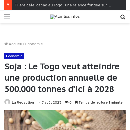
Filière café-cacao au Togo : une relance fondée sur le verdissement et la qualité
Menu
R
Accueil
/
Economie
Economie
Soja : Le Togo veut atteindre
une production annuelle de
500.000 tonnes d’ici à 2028
La Redaction
7 août 2023
0
Temps de lecture 1 minute