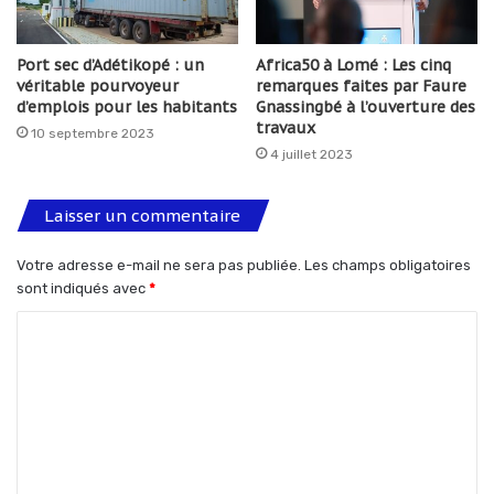
Port sec d’Adétikopé : un
Africa50 à Lomé : Les cinq
véritable pourvoyeur
remarques faites par Faure
d’emplois pour les habitants
Gnassingbé à l’ouverture des
travaux
10 septembre 2023
4 juillet 2023
Laisser un commentaire
Votre adresse e-mail ne sera pas publiée.
Les champs obligatoires
sont indiqués avec
*
C
o
m
m
e
n