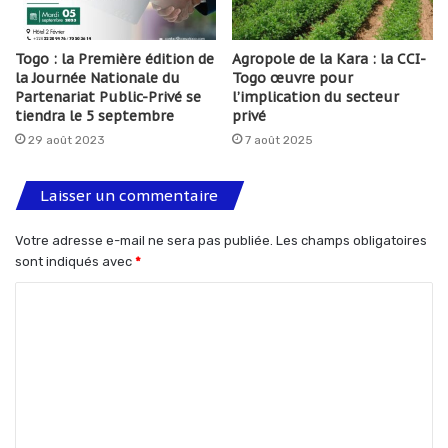
Togo : la Première édition de
Agropole de la Kara : la CCI-
la Journée Nationale du
Togo œuvre pour
Partenariat Public-Privé se
l’implication du secteur
tiendra le 5 septembre
privé
29 août 2023
7 août 2025
Laisser un commentaire
Votre adresse e-mail ne sera pas publiée.
Les champs obligatoires
sont indiqués avec
*
C
o
m
m
e
n