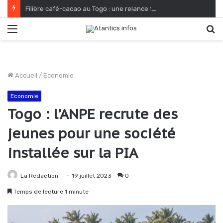
Filière café-cacao au Togo : une relance fondée sur le verdissement et la qualité
Menu
R
Accueil
/
Economie
Economie
Togo : l’ANPE recrute des
jeunes pour une société
installée sur la PIA
La Redaction
19 juillet 2023
0
Temps de lecture 1 minute