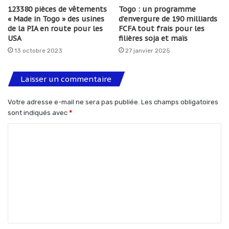
123380 pièces de vêtements
Togo : un programme
« Made in Togo » des usines
d’envergure de 190 milliards
de la PIA en route pour les
FCFA tout frais pour les
USA
filières soja et maïs
13 octobre 2023
27 janvier 2025
Laisser un commentaire
Votre adresse e-mail ne sera pas publiée.
Les champs obligatoires
sont indiqués avec
*
C
o
m
m
e
n
t