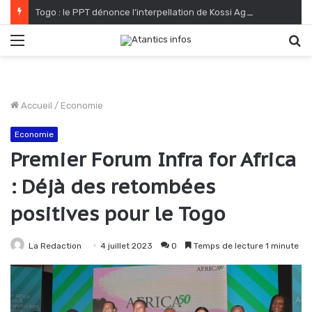
Togo : le PPT dénonce l’interpellation de Kossi Agbéko, vendeur de journaux à Lomé
Menu
R
Accueil
/
Economie
Economie
Premier Forum Infra for Africa
: Déjà des retombées
positives pour le Togo
La Redaction
4 juillet 2023
0
Temps de lecture 1 minute