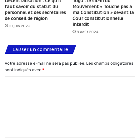
Décentralisation : Ce qu’il
Togo : le sit-in du
faut savoir du statut du
Mouvement « Touche pas à
personnel et des secrétaires
ma Constitution » devant la
de conseil de région
Cour constitutionnelle
interdit
10 juin 2023
8 août 2024
Laisser un commentaire
Votre adresse e-mail ne sera pas publiée.
Les champs obligatoires
sont indiqués avec
*
C
o
m
m
e
n
t