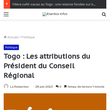
Filière café-cacao au Togo : une relance fondée sur le verdissement et la qualité
Menu
R
Accueil
/
Politique
Politique
Togo : Les attributions du
Président du Conseil
Régional
La Redaction
28 juin 2023
0
Temps de lecture 1 minute