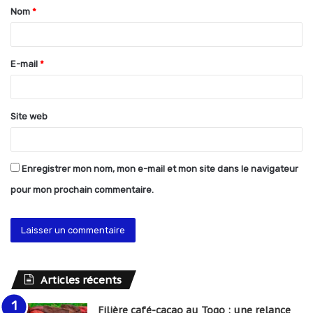
Nom
*
a
i
r
E-mail
*
e
*
Site web
Enregistrer mon nom, mon e-mail et mon site dans le navigateur
pour mon prochain commentaire.
Articles récents
Filière café-cacao au Togo : une relance