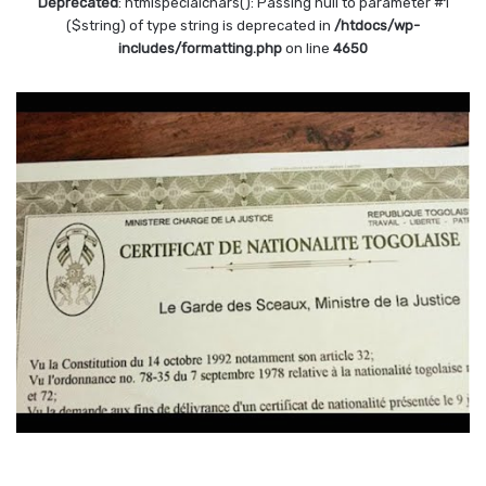
Deprecated
: htmlspecialchars(): Passing null to parameter #1
($string) of type string is deprecated in
/htdocs/wp-
includes/formatting.php
on line
4650