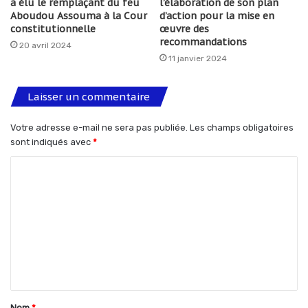
a élu le remplaçant du feu
l’élaboration de son plan
Aboudou Assouma à la Cour
d’action pour la mise en
constitutionnelle
œuvre des
recommandations
20 avril 2024
11 janvier 2024
Laisser un commentaire
Votre adresse e-mail ne sera pas publiée.
Les champs obligatoires
sont indiqués avec
*
C
o
m
m
e
n
t
Nom
*