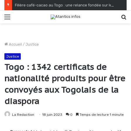
Filière café-cacao au Togo : une relance fondée sur le verdissement et la qualité
Menu
R
Accueil
/
Justice
Justice
Togo : 1342 certificats de
nationalité produits pour être
convoyés aux Togolais de la
diaspora
La Redaction
18 juin 2023
0
Temps de lecture 1 minute