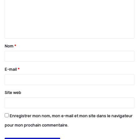
m
m
e
n
t
Nom
*
a
i
r
E-mail
*
e
*
Site web
Enregistrer mon nom, mon e-mail et mon site dans le navigateur
pour mon prochain commentaire.