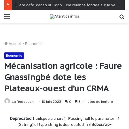
Filière café-cacao au Togo : une relance fondée sur le verdissement et la qualité
Menu
R
Accueil
/
Economie
Economie
Mécanisation agricole : Faure
Gnassingbé dote les
Plateaux-ouest d’un CRMA
La Redaction
10 juin 2023
0
3 minutes de lecture
Deprecated
: htmlspecialchars(): Passing null to parameter #1
($string) of type string is deprecated in
/htdocs/wp-