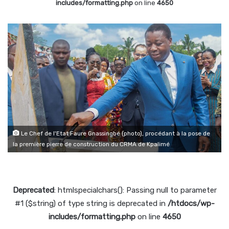
includes/formatting.php
on line
4650
Le Chef de l'Etat Faure Gnassingbé (photo), procédant à la pose de
la première pierre de construction du CRMA de Kpalimé
Deprecated
: htmlspecialchars(): Passing null to parameter
#1 ($string) of type string is deprecated in
/htdocs/wp-
includes/formatting.php
on line
4650