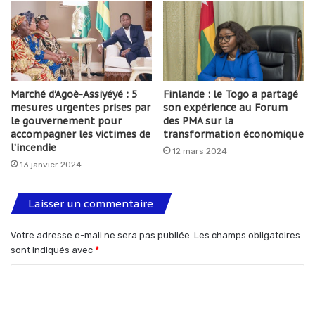
Marché d’Agoè-Assiyéyé : 5
Finlande : le Togo a partagé
mesures urgentes prises par
son expérience au Forum
le gouvernement pour
des PMA sur la
accompagner les victimes de
transformation économique
l’incendie
12 mars 2024
13 janvier 2024
Laisser un commentaire
Votre adresse e-mail ne sera pas publiée.
Les champs obligatoires
sont indiqués avec
*
C
o